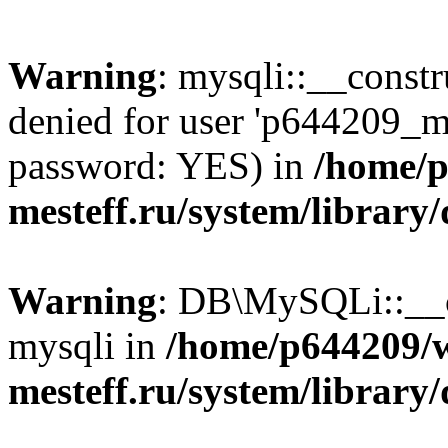
Warning
: mysqli::__const
denied for user 'p644209_m
password: YES) in
/home/p
mesteff.ru/system/library
Warning
: DB\MySQLi::__co
mysqli in
/home/p644209/
mesteff.ru/system/library