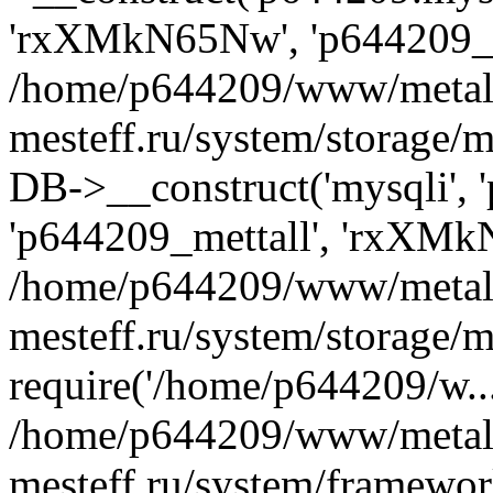
'rxXMkN65Nw', 'p644209_m
/home/p644209/www/metal
mesteff.ru/system/storage/m
DB->__construct('mysqli', '
'p644209_mettall', 'rxXMk
/home/p644209/www/metal
mesteff.ru/system/storage/m
require('/home/p644209/w...
/home/p644209/www/metal
mesteff.ru/system/framewor