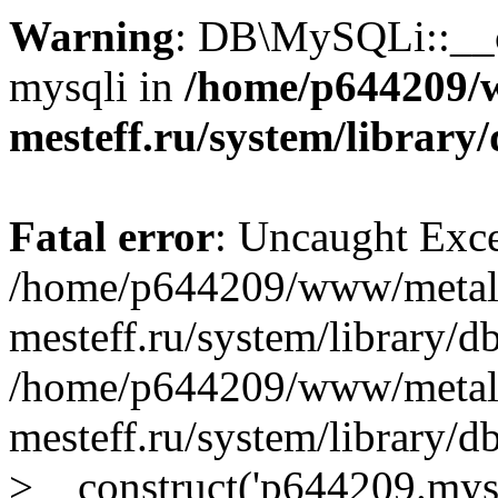
Warning
: DB\MySQLi::__co
mysqli in
/home/p644209/
mesteff.ru/system/library
Fatal error
: Uncaught Exce
/home/p644209/www/metal
mesteff.ru/system/library/d
/home/p644209/www/metal
mesteff.ru/system/library
>__construct('p644209.mysql