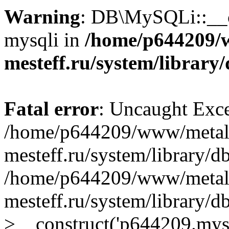
Warning
: DB\MySQLi::__co
mysqli in
/home/p644209/
mesteff.ru/system/library
Fatal error
: Uncaught Exce
/home/p644209/www/metal
mesteff.ru/system/library/d
/home/p644209/www/metal
mesteff.ru/system/library
>__construct('p644209.mysql