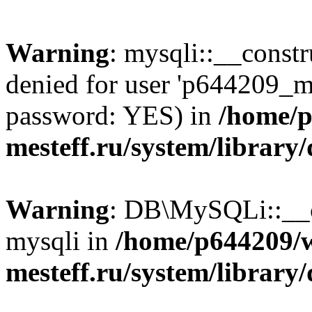
Warning
: mysqli::__const
denied for user 'p644209_m
password: YES) in
/home/p
mesteff.ru/system/library
Warning
: DB\MySQLi::__co
mysqli in
/home/p644209/
mesteff.ru/system/library