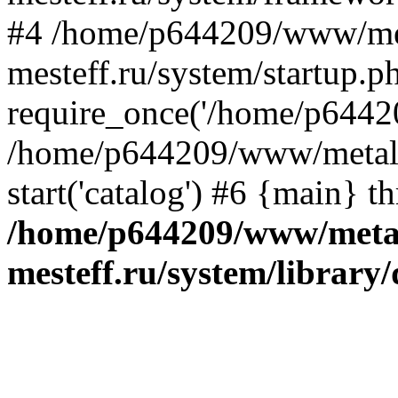
#4 /home/p644209/www/me
mesteff.ru/system/startup.p
require_once('/home/p64420
/home/p644209/www/metall-
start('catalog') #6 {main} t
/home/p644209/www/metal
mesteff.ru/system/library