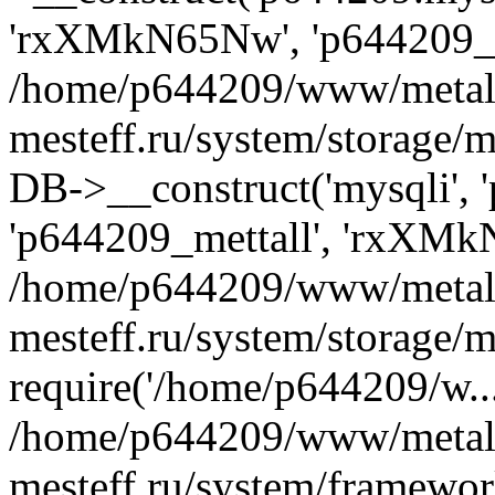
'rxXMkN65Nw', 'p644209_m
/home/p644209/www/metal
mesteff.ru/system/storage/m
DB->__construct('mysqli', '
'p644209_mettall', 'rxXMk
/home/p644209/www/metal
mesteff.ru/system/storage/m
require('/home/p644209/w...
/home/p644209/www/metal
mesteff.ru/system/framewor