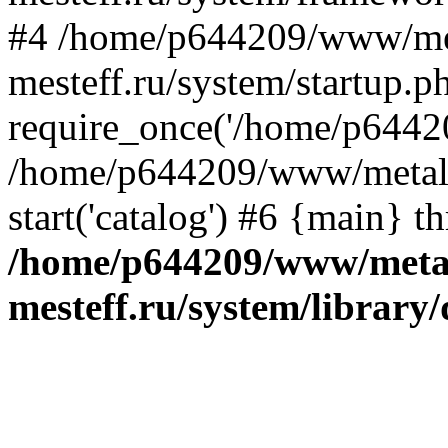
#4 /home/p644209/www/me
mesteff.ru/system/startup.p
require_once('/home/p64420
/home/p644209/www/metall-
start('catalog') #6 {main} t
/home/p644209/www/metal
mesteff.ru/system/library