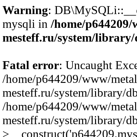
Warning
: DB\MySQLi::__co
mysqli in
/home/p644209/
mesteff.ru/system/library
Fatal error
: Uncaught Exce
/home/p644209/www/metal
mesteff.ru/system/library/d
/home/p644209/www/metal
mesteff.ru/system/library
>__construct('p644209.mysql