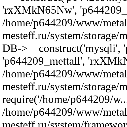
'rxXMkN65Nw', 'p644209_m
/home/p644209/www/metal
mesteff.ru/system/storage/m
DB->__construct('mysqli', '
'p644209_mettall', 'rxXMk
/home/p644209/www/metal
mesteff.ru/system/storage/m
require('/home/p644209/w...
/home/p644209/www/metal
mesteff.ru/system/framewor