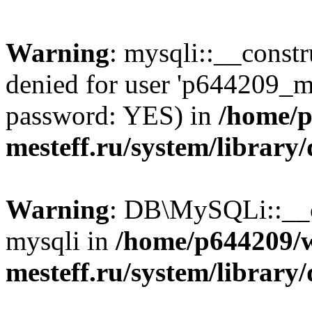
Warning
: mysqli::__const
denied for user 'p644209_m
password: YES) in
/home/p
mesteff.ru/system/library
Warning
: DB\MySQLi::__co
mysqli in
/home/p644209/
mesteff.ru/system/library