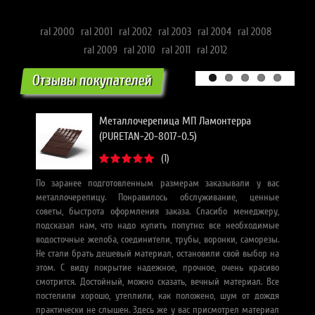
ral 2000
ral 2001
ral 2002
ral 2003
ral 2004
ral 2008
ral 2009
ral 2010
ral 2011
ral 2012
Отзывы покупателей
Металлочерепица МП Ламонтерра
(PURETAN-20-8017-0.5)
(1)
По заранее подготовленным размерам заказывали у вас
З
металлочерепицу. Понравилось обслуживание, ценные
П
советы, быстрота оформления заказа. Спасибо менеджеру,
по
подсказал нам, что надо купить попутно: все необходимые
ср
водосточные желоба, соединители, трубы, воронки, саморезы.
Дл
Не стали брать дешевый материал, остановили свой выбор на
цв
этом. С виду покрытие надежное, прочное, очень красиво
и 
смотрится. Достойный, можно сказать, вечный материал. Все
в
постелили хорошо, утеплили, как положено, шум от дождя
з
практически не слышен. Здесь же у вас присмотрел материал
в