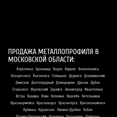
ПРОДАЖА МЕТАЛЛОПРОФИЛЯ В
МОСКОВСКОЙ ОБЛАСТИ:
Апрелевка
Бронницы
Верея
Видное
Волоколамск
Воскресенск
Высоковск
Голицыно
Дедовск
Дзержинский
Дмитров
Долгопрудный
Домодедово
Дрезна
Дубна
Егорьевск
Жуковский
Зарайск
Звенигород
Ивантеевка
Истра
Кашира
Клин
Коломна
Королёв
Котельники
Красноармейск
Красноводск
Красногорск
Краснознаменск
Кубинка
Куровское
Ликино-Дулёво
Лобня
Лосино-Петровский
Луховицы
Лыткарино
Люберцы