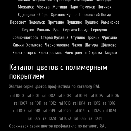
Можайск
Москва
Мытищи
Наро-Фоминск
Ногинск
Одинцово
Озёры
Орехово-Зуево
Павловский Посад
Пересвет
Подольск
Протвино
Пушкино
Пущино
Раменское
Реутов
Рошаль
Руза
Сергиев Посад
Серпухов
Солнечногорск
Старая Купавна
Ступино
Троицк
Фрязино
Химки
Хотьково
Черноголовка
Чехов
Шатура
Щёлково
Электрогорск
Электросталь
Электроугли
Яхрома
Талдом
Каталог цветов с полимерным
покрытием
Желтая серия цветов профнастила по каталогу RAL
ral 1000
ral 1001
ral 1002
ral 1003
ral 1004
ral 1005
ral 1006
ral 1007
ral 1011
ral 1012
ral 1013
ral 1014
ral 1015
ral 1016
ral 1017
ral 1018
ral 1019
ral 1020
ral 1021
ral 1023
ral 1024
ral 1027
ral 1028
ral 1032
ral 1033
ral 1034
Оранжевая серия цветов профнастила по каталогу RAL