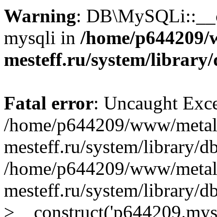
Warning
: DB\MySQLi::__co
mysqli in
/home/p644209/
mesteff.ru/system/library
Fatal error
: Uncaught Exce
/home/p644209/www/metal
mesteff.ru/system/library/d
/home/p644209/www/metal
mesteff.ru/system/library
>__construct('p644209.mysql