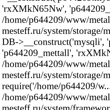
'rxXMkN65Nw', 'p644209_m
/home/p644209/www/metal
mesteff.ru/system/storage/m
DB->__construct('mysqli', '
'p644209_mettall', 'rxXMk
/home/p644209/www/metal
mesteff.ru/system/storage/m
require('/home/p644209/w...
/home/p644209/www/metal
mesteff.ru/system/framewor