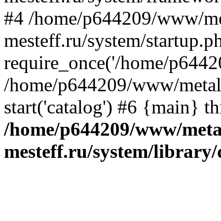
#4 /home/p644209/www/me
mesteff.ru/system/startup.p
require_once('/home/p64420
/home/p644209/www/metall-
start('catalog') #6 {main} t
/home/p644209/www/metal
mesteff.ru/system/library