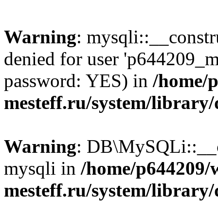
Warning
: mysqli::__const
denied for user 'p644209_m
password: YES) in
/home/p
mesteff.ru/system/library
Warning
: DB\MySQLi::__co
mysqli in
/home/p644209/
mesteff.ru/system/library