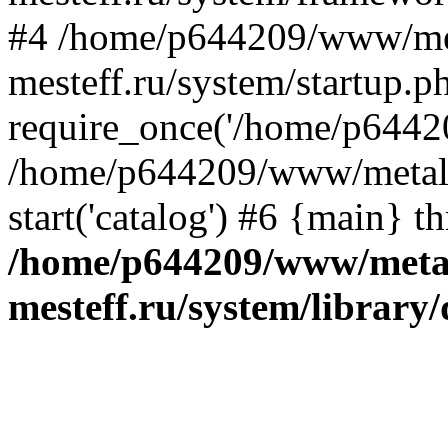
#4 /home/p644209/www/me
mesteff.ru/system/startup.p
require_once('/home/p64420
/home/p644209/www/metall-
start('catalog') #6 {main} t
/home/p644209/www/metal
mesteff.ru/system/library