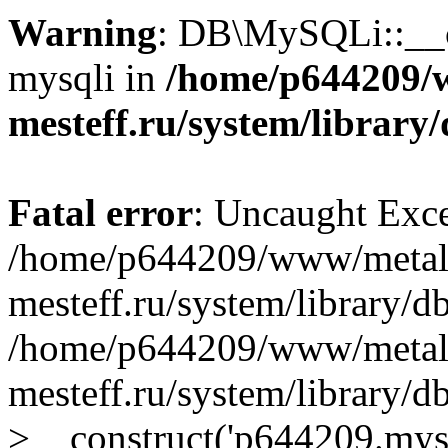
Warning
: DB\MySQLi::__co
mysqli in
/home/p644209/
mesteff.ru/system/library
Fatal error
: Uncaught Exce
/home/p644209/www/metal
mesteff.ru/system/library/d
/home/p644209/www/metal
mesteff.ru/system/library
>__construct('p644209.mysql