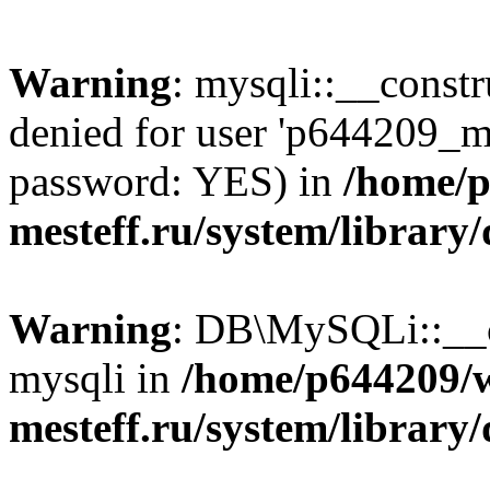
Warning
: mysqli::__const
denied for user 'p644209_m
password: YES) in
/home/p
mesteff.ru/system/library
Warning
: DB\MySQLi::__co
mysqli in
/home/p644209/
mesteff.ru/system/library