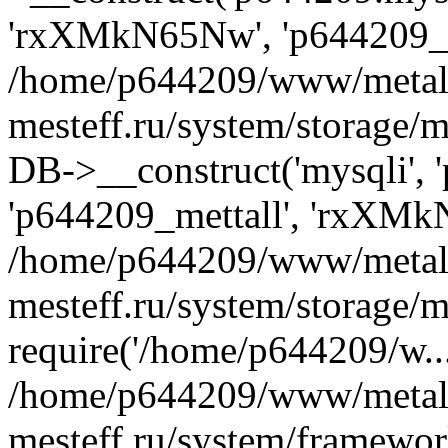
'rxXMkN65Nw', 'p644209_m
/home/p644209/www/metal
mesteff.ru/system/storage/m
DB->__construct('mysqli', '
'p644209_mettall', 'rxXMk
/home/p644209/www/metal
mesteff.ru/system/storage/m
require('/home/p644209/w...
/home/p644209/www/metal
mesteff.ru/system/framewor