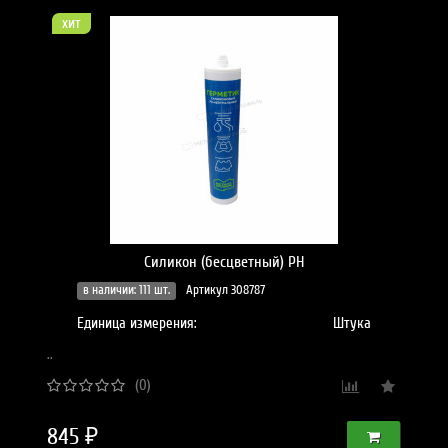
хит
Силикон (бесцветный) PH
в наличии: 111 шт.
Артикул 308787
Единица измерения:
Штука
..
(0)
845 ₽