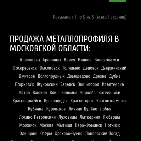
Показано с 1 по 5 из 5 (всего 1 страниц)
ПРОДАЖА МЕТАЛЛОПРОФИЛЯ В
МОСКОВСКОЙ ОБЛАСТИ:
Апрелевка
Бронницы
Верея
Видное
Волоколамск
Воскресенск
Высоковск
Голицыно
Дедовск
Дзержинский
Дмитров
Долгопрудный
Домодедово
Дрезна
Дубна
Егорьевск
Жуковский
Зарайск
Звенигород
Ивантеевка
Истра
Кашира
Клин
Коломна
Королёв
Котельники
Красноармейск
Красноводск
Красногорск
Краснознаменск
Кубинка
Куровское
Ликино-Дулёво
Лобня
Лосино-Петровский
Луховицы
Лыткарино
Люберцы
Можайск
Москва
Мытищи
Наро-Фоминск
Ногинск
Одинцово
Озёры
Орехово-Зуево
Павловский Посад