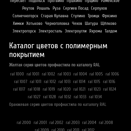
Пересвет
Подольск
Протвино
Пушкино
Пущино
Раменское
Реутов
Рошаль
Руза
Сергиев Посад
Серпухов
Солнечногорск
Старая Купавна
Ступино
Троицк
Фрязино
Химки
Хотьково
Черноголовка
Чехов
Шатура
Щёлково
Электрогорск
Электросталь
Электроугли
Яхрома
Талдом
Каталог цветов с полимерным
покрытием
Желтая серия цветов профнастила по каталогу RAL
ral 1000
ral 1001
ral 1002
ral 1003
ral 1004
ral 1005
ral 1006
ral 1007
ral 1011
ral 1012
ral 1013
ral 1014
ral 1015
ral 1016
ral 1017
ral 1018
ral 1019
ral 1020
ral 1021
ral 1023
ral 1024
ral 1027
ral 1028
ral 1032
ral 1033
ral 1034
Оранжевая серия цветов профнастила по каталогу RAL
ral 2000
ral 2001
ral 2002
ral 2003
ral 2004
ral 2008
ral 2009
ral 2010
ral 2011
ral 2012