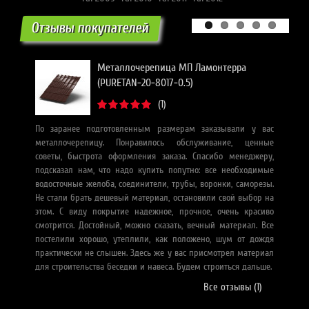
Отзывы покупателей
Металлочерепица МП Ламонтерра
(PURETAN-20-8017-0.5)
(1)
По заранее подготовленным размерам заказывали у вас
З
металлочерепицу. Понравилось обслуживание, ценные
П
советы, быстрота оформления заказа. Спасибо менеджеру,
по
подсказал нам, что надо купить попутно: все необходимые
ср
водосточные желоба, соединители, трубы, воронки, саморезы.
Дл
Не стали брать дешевый материал, остановили свой выбор на
цв
этом. С виду покрытие надежное, прочное, очень красиво
и 
смотрится. Достойный, можно сказать, вечный материал. Все
в
постелили хорошо, утеплили, как положено, шум от дождя
з
практически не слышен. Здесь же у вас присмотрел материал
в
для строительства беседки и навеса. Будем строиться дальше.
це
Все отзывы (1)