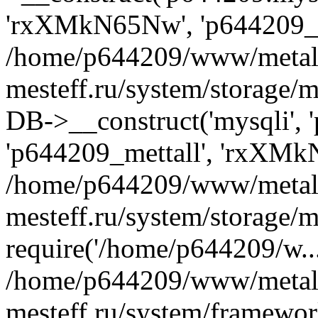
'rxXMkN65Nw', 'p644209_m
/home/p644209/www/metal
mesteff.ru/system/storage/m
DB->__construct('mysqli', '
'p644209_mettall', 'rxXMk
/home/p644209/www/metal
mesteff.ru/system/storage/m
require('/home/p644209/w...
/home/p644209/www/metal
mesteff.ru/system/framewor