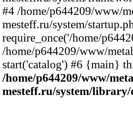
#4 /home/p644209/www/me
mesteff.ru/system/startup.p
require_once('/home/p64420
/home/p644209/www/metall-
start('catalog') #6 {main} t
/home/p644209/www/metal
mesteff.ru/system/library