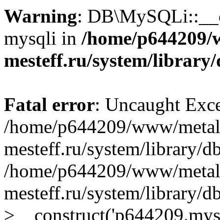
Warning
: DB\MySQLi::__co
mysqli in
/home/p644209/
mesteff.ru/system/library
Fatal error
: Uncaught Exce
/home/p644209/www/metal
mesteff.ru/system/library/d
/home/p644209/www/metal
mesteff.ru/system/library
>__construct('p644209.mysql