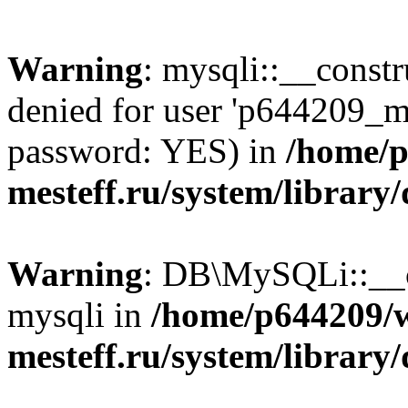
Warning
: mysqli::__const
denied for user 'p644209_m
password: YES) in
/home/p
mesteff.ru/system/library
Warning
: DB\MySQLi::__co
mysqli in
/home/p644209/
mesteff.ru/system/library