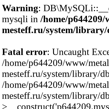
Warning
: DB\MySQLi::__co
mysqli in
/home/p644209/
mesteff.ru/system/library
Fatal error
: Uncaught Exce
/home/p644209/www/metal
mesteff.ru/system/library/d
/home/p644209/www/metal
mesteff.ru/system/library
>__construct('p644209.mysql