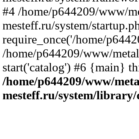
#4 /home/p644209/www/me
mesteff.ru/system/startup.p
require_once('/home/p64420
/home/p644209/www/metall-
start('catalog') #6 {main} t
/home/p644209/www/metal
mesteff.ru/system/library