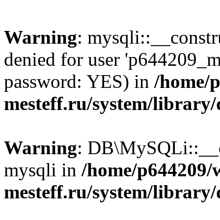
Warning
: mysqli::__const
denied for user 'p644209_m
password: YES) in
/home/p
mesteff.ru/system/library
Warning
: DB\MySQLi::__co
mysqli in
/home/p644209/
mesteff.ru/system/library