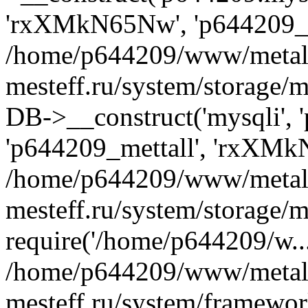
'rxXMkN65Nw', 'p644209_m
/home/p644209/www/metal
mesteff.ru/system/storage/m
DB->__construct('mysqli', '
'p644209_mettall', 'rxXMk
/home/p644209/www/metal
mesteff.ru/system/storage/m
require('/home/p644209/w...
/home/p644209/www/metal
mesteff.ru/system/framewor