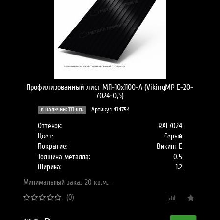
Профилированный лист МП-10x1100-A (VikingMP E-20-
7024-0,5)
в наличии: 111 шт.
Артикул 414754
Оттенок:
RAL7024
Цвет:
Серый
Покрытие:
Викинг Е
Толщина металла:
0.5
Ширина:
1.2
Минимальный заказ 20 кв.м...
(0)