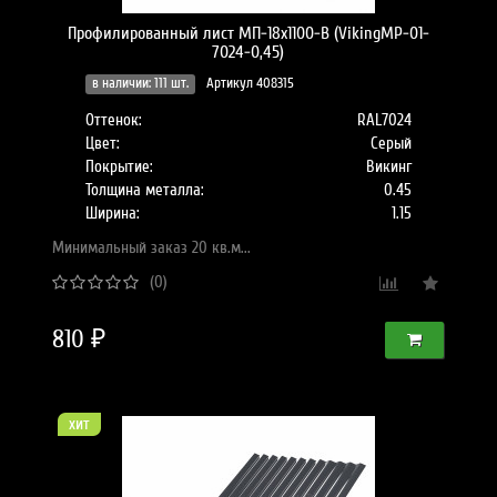
Профилированный лист МП-18x1100-B (VikingMP-01-
7024-0,45)
в наличии: 111 шт.
Артикул 408315
Оттенок:
RAL7024
Цвет:
Серый
Покрытие:
Викинг
Толщина металла:
0.45
Ширина:
1.15
Минимальный заказ 20 кв.м...
(0)
810 ₽
хит