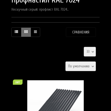
Нескучный серый: профлист RAL 7024..
СРАВНЕНИЯ
33
По умолчанию
хит