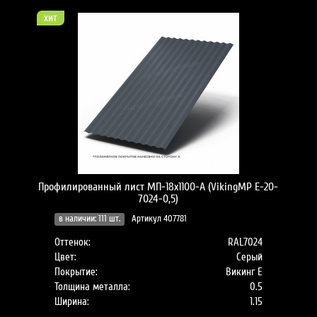
хит
Профилированный лист МП-18x1100-A (VikingMP E-20-
7024-0,5)
в наличии: 111 шт.
Артикул 407781
Оттенок:
RAL7024
Цвет:
Серый
Покрытие:
Викинг Е
Толщина металла:
0.5
Ширина:
1.15