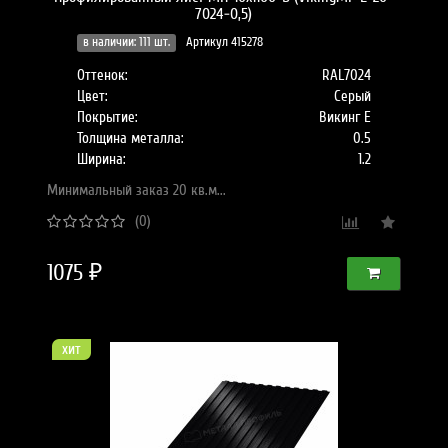
7024-0,5)
в наличии: 111 шт.
Артикул 415278
Оттенок:
RAL7024
Цвет:
Серый
Покрытие:
Викинг Е
Толщина металла:
0.5
Ширина:
1.2
Минимальный заказ 20 кв.м...
(0)
1075 ₽
хит