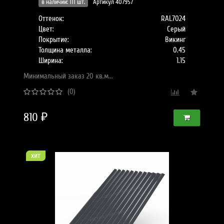
в наличии: 111 шт.
Артикул 407957
Оттенок:
RAL7024
Цвет:
Серый
Покрытие:
Викинг
Толщина металла:
0.45
Ширина:
1.15
Минимальный заказ 20 кв.м...
(0)
810 ₽
хит