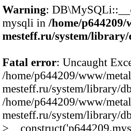
Warning
: DB\MySQLi::__co
mysqli in
/home/p644209/
mesteff.ru/system/library
Fatal error
: Uncaught Exce
/home/p644209/www/metal
mesteff.ru/system/library/d
/home/p644209/www/metal
mesteff.ru/system/library
>__construct('p644209.mysql