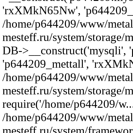
'rxXMkN65Nw', 'p644209_m
/home/p644209/www/metal
mesteff.ru/system/storage/m
DB->__construct('mysqli', '
'p644209_mettall', 'rxXMk
/home/p644209/www/metal
mesteff.ru/system/storage/m
require('/home/p644209/w...
/home/p644209/www/metal
mesteff.ru/system/framewor