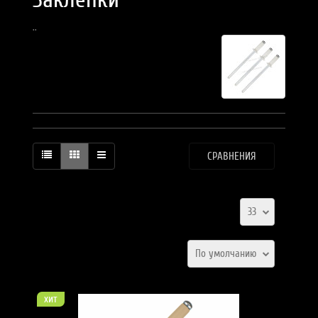
..
СРАВНЕНИЯ
33
По умолчанию
хит