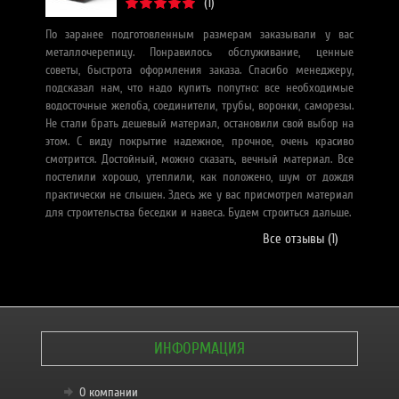
(1)
По заранее подготовленным размерам заказывали у вас
З
металлочерепицу. Понравилось обслуживание, ценные
П
советы, быстрота оформления заказа. Спасибо менеджеру,
по
подсказал нам, что надо купить попутно: все необходимые
ср
водосточные желоба, соединители, трубы, воронки, саморезы.
Дл
Не стали брать дешевый материал, остановили свой выбор на
цв
этом. С виду покрытие надежное, прочное, очень красиво
и 
смотрится. Достойный, можно сказать, вечный материал. Все
в
постелили хорошо, утеплили, как положено, шум от дождя
з
практически не слышен. Здесь же у вас присмотрел материал
в
для строительства беседки и навеса. Будем строиться дальше.
це
Все отзывы (1)
ИНФОРМАЦИЯ
О компании