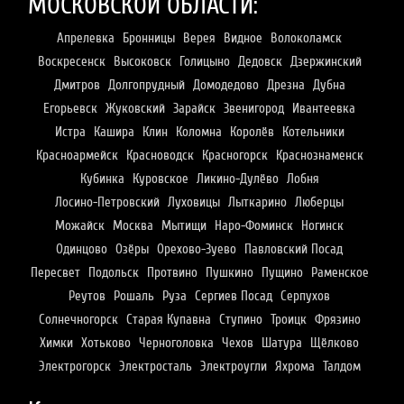
МОСКОВСКОЙ ОБЛАСТИ:
Апрелевка
Бронницы
Верея
Видное
Волоколамск
Воскресенск
Высоковск
Голицыно
Дедовск
Дзержинский
Дмитров
Долгопрудный
Домодедово
Дрезна
Дубна
Егорьевск
Жуковский
Зарайск
Звенигород
Ивантеевка
Истра
Кашира
Клин
Коломна
Королёв
Котельники
Красноармейск
Красноводск
Красногорск
Краснознаменск
Кубинка
Куровское
Ликино-Дулёво
Лобня
Лосино-Петровский
Луховицы
Лыткарино
Люберцы
Можайск
Москва
Мытищи
Наро-Фоминск
Ногинск
Одинцово
Озёры
Орехово-Зуево
Павловский Посад
Пересвет
Подольск
Протвино
Пушкино
Пущино
Раменское
Реутов
Рошаль
Руза
Сергиев Посад
Серпухов
Солнечногорск
Старая Купавна
Ступино
Троицк
Фрязино
Химки
Хотьково
Черноголовка
Чехов
Шатура
Щёлково
Электрогорск
Электросталь
Электроугли
Яхрома
Талдом