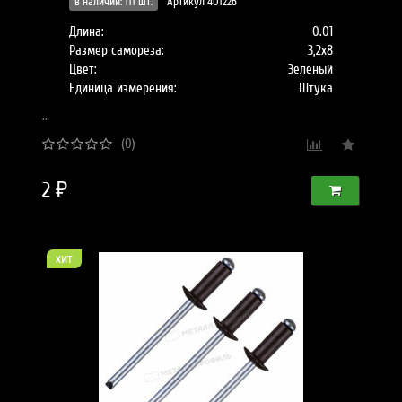
в наличии: 111 шт.
Артикул 401226
Длина:
0.01
Размер самореза:
3,2х8
Цвет:
Зеленый
Единица измерения:
Штука
..
(0)
2 ₽
хит