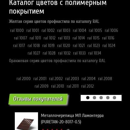
Каталог цветов с полимерным
покрытием
Желтая серия цветов профнастила по каталогу RAL
ral 1000
ral 1001
ral 1002
ral 1003
ral 1004
ral 1005
ral 1006
ral 1007
ral 1011
ral 1012
ral 1013
ral 1014
ral 1015
ral 1016
ral 1017
ral 1018
ral 1019
ral 1020
ral 1021
ral 1023
ral 1024
ral 1027
ral 1028
ral 1032
ral 1033
ral 1034
Оранжевая серия цветов профнастила по каталогу RAL
ral 2000
ral 2001
ral 2002
ral 2003
ral 2004
ral 2008
ral 2009
ral 2010
ral 2011
ral 2012
Отзывы покупателей
Металлочерепица МП Ламонтерра
(PURETAN-20-8017-0.5)