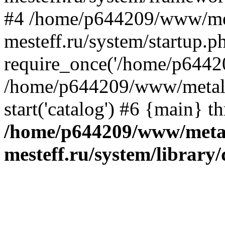
#4 /home/p644209/www/me
mesteff.ru/system/startup.p
require_once('/home/p64420
/home/p644209/www/metall-
start('catalog') #6 {main} t
/home/p644209/www/metal
mesteff.ru/system/library