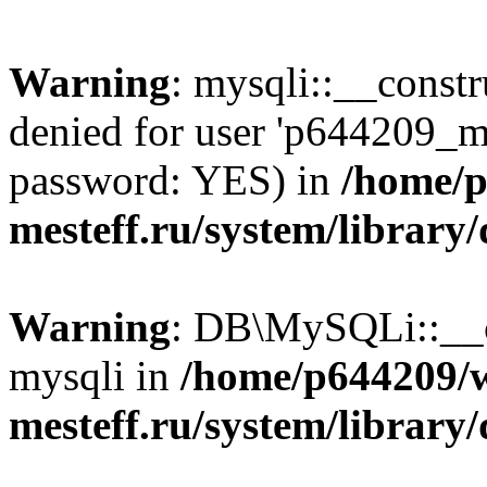
Warning
: mysqli::__const
denied for user 'p644209_m
password: YES) in
/home/p
mesteff.ru/system/library
Warning
: DB\MySQLi::__co
mysqli in
/home/p644209/
mesteff.ru/system/library