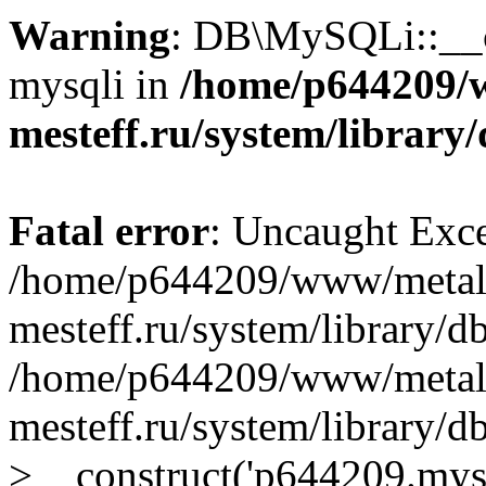
Warning
: DB\MySQLi::__co
mysqli in
/home/p644209/
mesteff.ru/system/library
Fatal error
: Uncaught Exce
/home/p644209/www/metal
mesteff.ru/system/library/d
/home/p644209/www/metal
mesteff.ru/system/library
>__construct('p644209.mysql