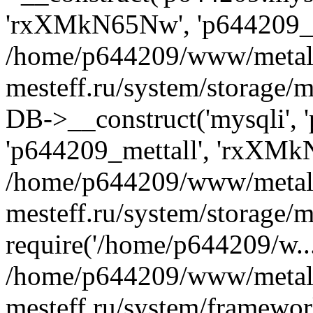
'rxXMkN65Nw', 'p644209_m
/home/p644209/www/metal
mesteff.ru/system/storage/m
DB->__construct('mysqli', '
'p644209_mettall', 'rxXMk
/home/p644209/www/metal
mesteff.ru/system/storage/m
require('/home/p644209/w...
/home/p644209/www/metal
mesteff.ru/system/framewor