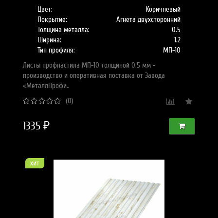
Цвет:
Коричневый
Покрытие:
Агнета двухсторонний
Толщина металла:
0.5
Ширина:
1.2
Тип профиля:
МП-10
Листы профнастила МП-10 толщиной 0.5 мм -
производство и оперативная поставка от Завода
«МеталлПрофи..
(0)
1335 ₽
хит