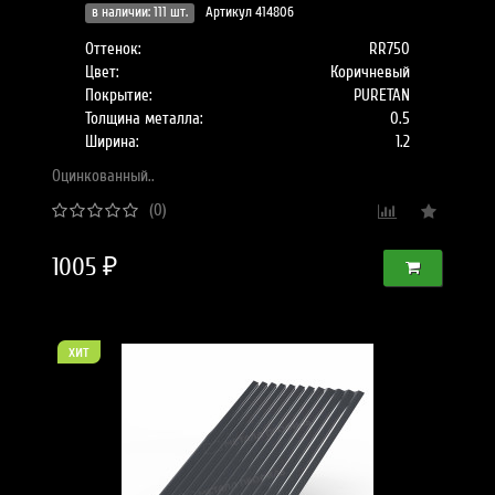
в наличии: 111 шт.
Артикул 414806
Оттенок:
RR750
Цвет:
Коричневый
Покрытие:
PURETAN
Толщина металла:
0.5
Ширина:
1.2
Оцинкованный..
(0)
1005 ₽
хит