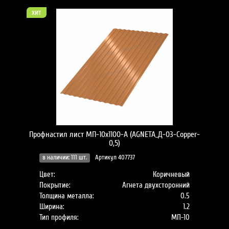
хит
Профнастил лист МП-10x1100-A (AGNETA_Д-03-Copper-
0,5)
в наличии: 111 шт.
Артикул 407737
Цвет:
Коричневый
Покрытие:
Агнета двухсторонний
Толщина металла:
0.5
Ширина:
1.2
Тип профиля:
МП-10