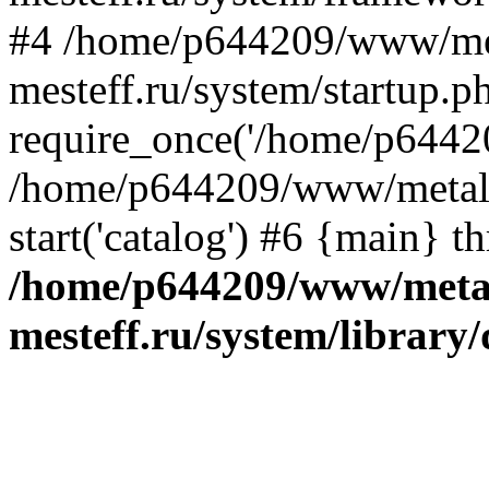
#4 /home/p644209/www/me
mesteff.ru/system/startup.p
require_once('/home/p64420
/home/p644209/www/metall-
start('catalog') #6 {main} t
/home/p644209/www/metal
mesteff.ru/system/library