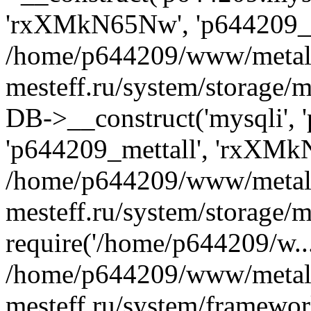
'rxXMkN65Nw', 'p644209_m
/home/p644209/www/metal
mesteff.ru/system/storage/m
DB->__construct('mysqli', '
'p644209_mettall', 'rxXMk
/home/p644209/www/metal
mesteff.ru/system/storage/m
require('/home/p644209/w...
/home/p644209/www/metal
mesteff.ru/system/framewor