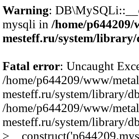
Warning
: DB\MySQLi::__co
mysqli in
/home/p644209/
mesteff.ru/system/library
Fatal error
: Uncaught Exce
/home/p644209/www/metal
mesteff.ru/system/library/d
/home/p644209/www/metal
mesteff.ru/system/library
>__construct('p644209.mysql