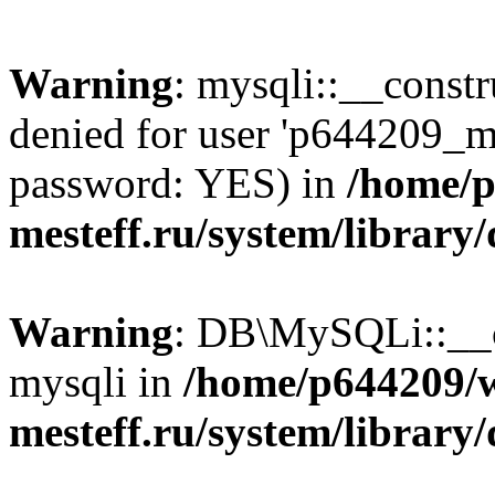
Warning
: mysqli::__const
denied for user 'p644209_m
password: YES) in
/home/p
mesteff.ru/system/library
Warning
: DB\MySQLi::__co
mysqli in
/home/p644209/
mesteff.ru/system/library