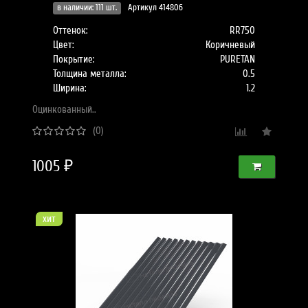
в наличии: 111 шт.
Артикул 414806
Оттенок:
RR750
Цвет:
Коричневый
Покрытие:
PURETAN
Толщина металла:
0.5
Ширина:
1.2
Оцинкованный..
(0)
1005 ₽
хит