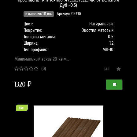
Профнастил МП-10x1100-A (ECOSTEEL_MA-01-Беленый
Дуб -0,5)
в наличии: 111 шт.
Артикул 414930
Цвет:
Натуральные
Покрытие:
Экостил матовый
Толщина металла:
0.5
Ширина:
1.2
Тип профиля:
МП-10
Минимальный заказ 20 кв.м...
(0)
1320 ₽
хит