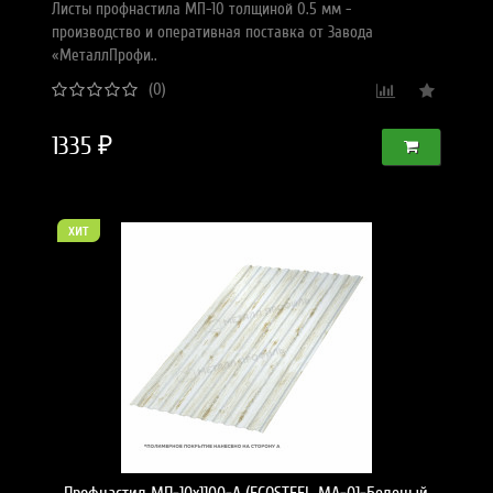
Листы профнастила МП-10 толщиной 0.5 мм -
производство и оперативная поставка от Завода
«МеталлПрофи..
(0)
1335 ₽
хит