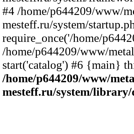
#4 /home/p644209/www/me
mesteff.ru/system/startup.p
require_once('/home/p64420
/home/p644209/www/metall-
start('catalog') #6 {main} t
/home/p644209/www/metal
mesteff.ru/system/library