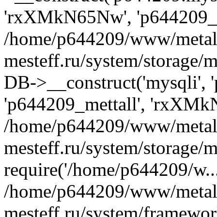
'rxXMkN65Nw', 'p644209_m
/home/p644209/www/metal
mesteff.ru/system/storage/m
DB->__construct('mysqli', '
'p644209_mettall', 'rxXMk
/home/p644209/www/metal
mesteff.ru/system/storage/m
require('/home/p644209/w...
/home/p644209/www/metal
mesteff.ru/system/framewor