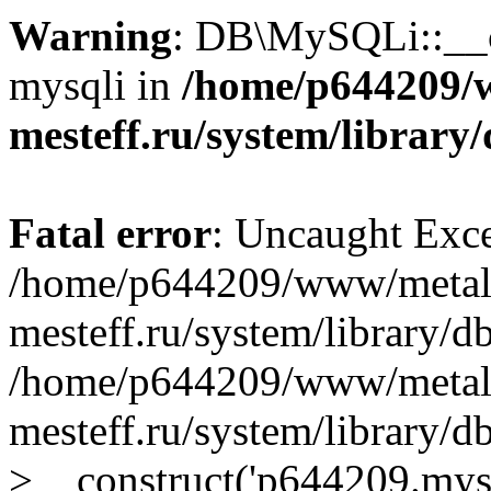
Warning
: DB\MySQLi::__co
mysqli in
/home/p644209/
mesteff.ru/system/library
Fatal error
: Uncaught Exce
/home/p644209/www/metal
mesteff.ru/system/library/d
/home/p644209/www/metal
mesteff.ru/system/library
>__construct('p644209.mysql