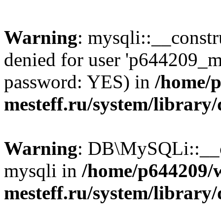
Warning
: mysqli::__const
denied for user 'p644209_m
password: YES) in
/home/p
mesteff.ru/system/library
Warning
: DB\MySQLi::__co
mysqli in
/home/p644209/
mesteff.ru/system/library