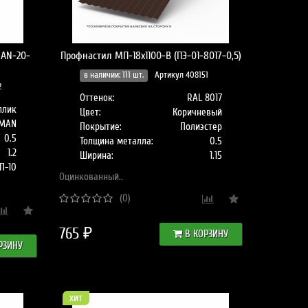
MAN-20-
Профнастил МП-18x1100-B (ПЭ-01-8017-0,5)
в наличии: 111 шт.
Артикул 408151
2
Оттенок:
RAL 8017
ллик
Цвет:
Коричневый
MAN
Покрытие:
Полиэстер
0.5
Толщина металла:
0.5
1.2
Ширина:
1.15
П-10
Оцинкованный..
(0)
765 ₽
В КОРЗИНУ
РЗИНУ
хит