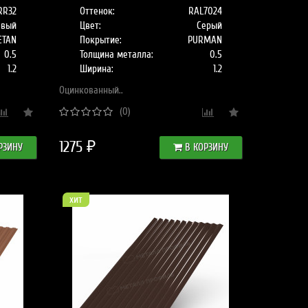
RR32
Оттенок:
RAL7024
евый
Цвет:
Серый
ETAN
Покрытие:
PURMAN
0.5
Толщина металла:
0.5
1.2
Ширина:
1.2
Оцинкованный..
(0)
1275 ₽
РЗИНУ
В КОРЗИНУ
хит