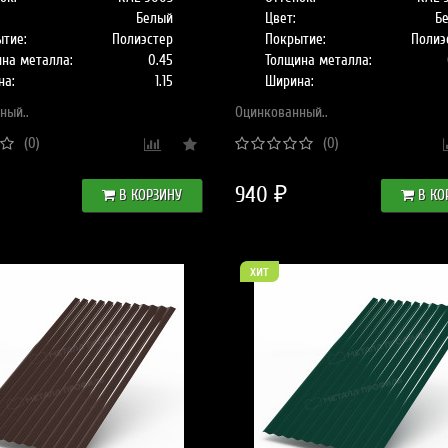
Белый
Цвет:
Б
тие:
Полиэстер
Покрытие:
Полиэ
на металла:
0.45
Толщина металла:
на:
1.15
Ширина:
ный..
Оцинкованный..
(0)
(0)
940 ₽
В КОРЗИНУ
В КО
хит