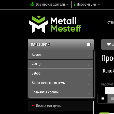
Все производители
Информация
ОТЗ
КАТЕГОРИИ
З
Кровля
Про
Фасад
Како
Забор
Водосточные системы
Рассмот
Элементы кровли
Диапазон цены: