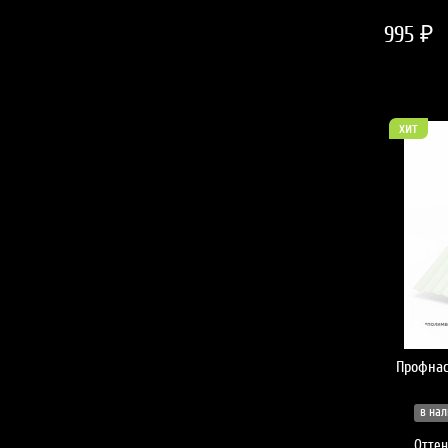
995 ₽
хит
Профнас
в нал
Оттен