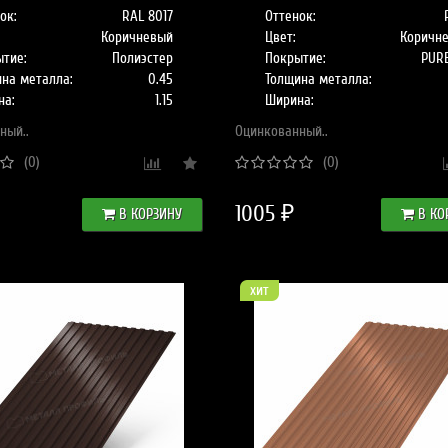
ок:
RAL 8017
Оттенок:
Коричневый
Цвет:
Коричн
тие:
Полиэстер
Покрытие:
PUR
на металла:
0.45
Толщина металла:
на:
1.15
Ширина:
ный..
Оцинкованный..
(0)
(0)
1005 ₽
В КОРЗИНУ
В КО
хит
Область применения и
достоинства
металлочерепицы..
11/01/2022