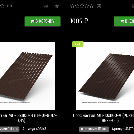
(0)
(0)
1005 ₽
В КОРЗИНУ
В КО
хит
тил МП-18x1100-B (ПЭ-01-8017-
Профнастил МП-10x1100-A (PURE
0,45)
RR32-0,5)
ичии: 111 шт.
Артикул 408147
в наличии: 111 шт.
Артикул 41470