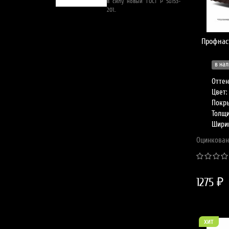
в силу новый ГОСТ Р 58153-
201..
материалов ча
Профнас
в нал
Оттен
Цвет:
Покры
Толщи
Шири
Оцинкован
1275 ₽
хит