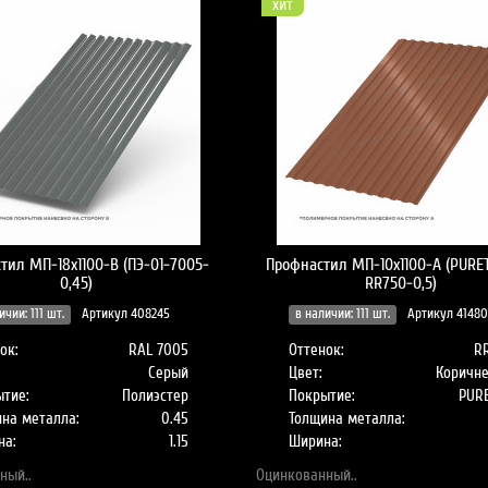
хит
тил МП-18x1100-B (ПЭ-01-7005-
Профнастил МП-10x1100-A (PURE
0,45)
RR750-0,5)
ичии: 111 шт.
Артикул 408245
в наличии: 111 шт.
Артикул 4148
ок:
RAL 7005
Оттенок:
R
Серый
Цвет:
Коричн
тие:
Полиэстер
Покрытие:
PUR
на металла:
0.45
Толщина металла:
на:
1.15
Ширина:
ный..
Оцинкованный..