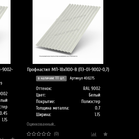
1-9002-
Профнастил МП-18x1100-B (ПЭ-01-9002-0,7)
в наличии: 111 шт.
Артикул 408275
09
Оттенок:
RAL 9002
9002
Цвет:
Белый
елый
Покрытие:
Полиэстер
стер
Толщина металла:
0.7
0.45
Ширина:
1.15
1.15
Оцинкованный..
(0)