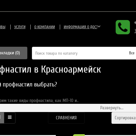
ЫВЫ
УСЛУГИ
О КОМПАНИИ
ИНФОРМАЦИЯ О ДОСТАВКЕ
акладки (0)
Все
фнастил в Красноармейск
й профнастил выбрать?
рим такие виды профнастила, как МП-10 и..
Развернуть...
СРАВНЕНИЯ
Сортировк