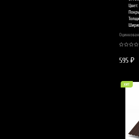
Цвет:
Покры
Толщи
Шири
Оцинкован
595 ₽
хит