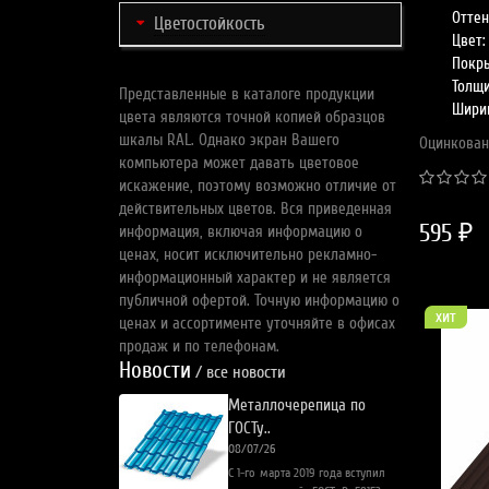
Оттен
Цветостойкость
Цвет:
Покры
Толщи
Представленные в каталоге продукции
Шири
цвета являются точной копией образцов
шкалы RAL. Однако экран Вашего
Оцинкован
компьютера может давать цветовое
искажение, поэтому возможно отличие от
действительных цветов. Вся приведенная
595 ₽
информация, включая информацию о
ценах, носит исключительно рекламно-
информационный характер и не является
публичной офертой. Точную информацию о
хит
ценах и ассортименте уточняйте в офисах
продаж и по телефонам.
Новости
/ все новости
Металлочерепица по
ГОСТу..
08/07/26
С 1-го марта 2019 года вступил