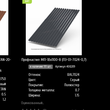
хит
TAN-20-
Профнастил МП-18x1100-B (ПЭ-01-7024-0,7)
в наличии: 111 шт.
Артикул 408289
06
Оттенок:
RAL7024
R750
Цвет:
Серый
евый
Покрытие:
Полиэстер
ETAN
Толщина металла:
0.7
0.5
Ширина:
1.15
1.2
Оцинкованный..