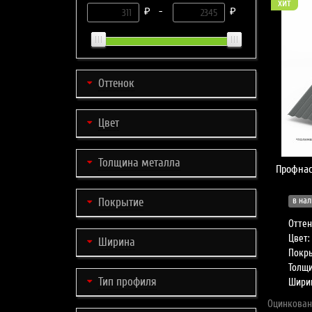
хит
₽ -
₽
Оттенок
Цвет
Толщина металла
Профнас
Покрытие
в нал
Оттен
Цвет:
Ширина
Покры
Толщи
Тип профиля
Шири
Оцинкован