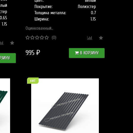
Цвет:
Белый
елый
Покрытие:
Полиэстер
стер
Толщина металла:
0.7
0.65
Ширина:
1.15
1.15
Оцинкованный..
(0)
995 ₽
В КОРЗИНУ
РЗИНУ
хит