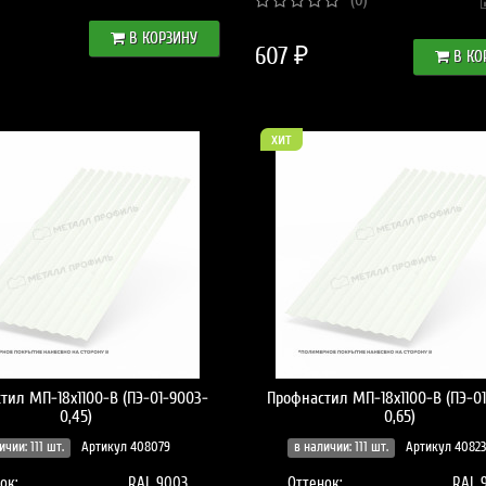
(0)
В КОРЗИНУ
607 ₽
В КО
хит
тил МП-18x1100-B (ПЭ-01-9003-
Профнастил МП-18x1100-B (ПЭ-0
0,45)
0,65)
ичии: 111 шт.
Артикул 408079
в наличии: 111 шт.
Артикул 40823
ок:
RAL 9003
Оттенок:
RAL 