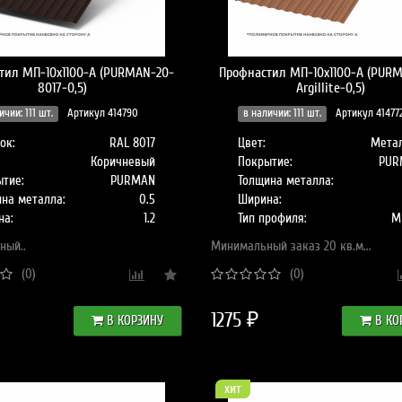
Разнообразие кровельных
сто ставит потребителя ..
тил МП-10x1100-A (PURMAN-20-
Профнастил МП-10x1100-A (PUR
8017-0,5)
Argillite-0,5)
ичии: 111 шт.
Артикул 414790
в наличии: 111 шт.
Артикул 41477
ок:
RAL 8017
Цвет:
Мета
Коричневый
Покрытие:
PUR
тие:
PURMAN
Толщина металла:
на металла:
0.5
Ширина:
на:
1.2
Тип профиля:
М
ный..
Минимальный заказ 20 кв.м...
(0)
(0)
1275 ₽
В КОРЗИНУ
В КО
хит