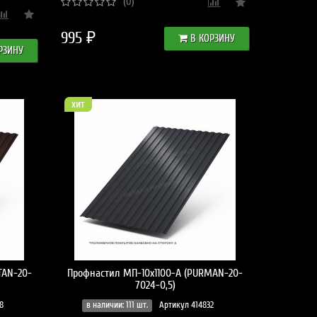
(0)
995 ₽
В КОРЗИНУ
РЗИНУ
хит
TAN-20-
Профнастил МП-10x1100-A (PURMAN-20-
7024-0,5)
8
в наличии: 111 шт.
Артикул 414832