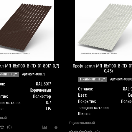
л МП-18x1100-B (ПЭ-01-8017-0,7)
Профнастил МП-18x1100-B (ПЭ-0
0,45)
ичии: 111 шт.
Артикул 408173
в наличии: 111 шт.
Артикул 4081
ок:
RAL 8017
Оттенок:
RAL 
Коричневый
Цвет:
Б
тие:
Полиэстер
Покрытие:
Полиэ
на металла:
0.7
Толщина металла:
на:
1.15
Ширина:
ный..
Оцинкованный..
(0)