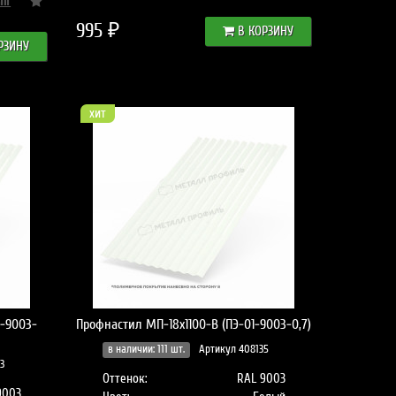
995 ₽
В КОРЗИНУ
РЗИНУ
хит
1-9003-
Профнастил МП-18x1100-B (ПЭ-01-9003-0,7)
в наличии: 111 шт.
Артикул 408135
3
Оттенок:
RAL 9003
9003