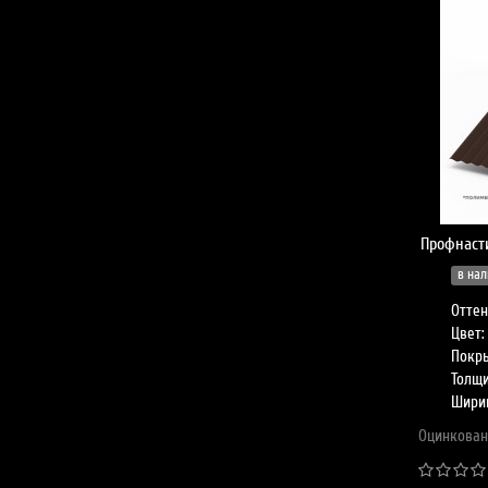
Профнасти
в нал
Оттен
Цвет:
Покры
Толщи
Шири
Оцинкован