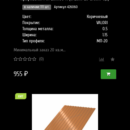
в наличии: 111 шт.
Артикул 426060
Цвет:
Коричневый
Покрытие:
VALORI
Толщина металла:
0.5
Ширина:
1.15
Тип профиля:
МП-20
Минимальный заказ 20 кв.м...
(0)
955 ₽
хит