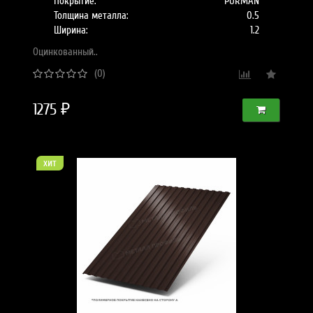
Покрытие:
PURMAN
Толщина металла:
0.5
Ширина:
1.2
Оцинкованный..
(0)
1275 ₽
хит