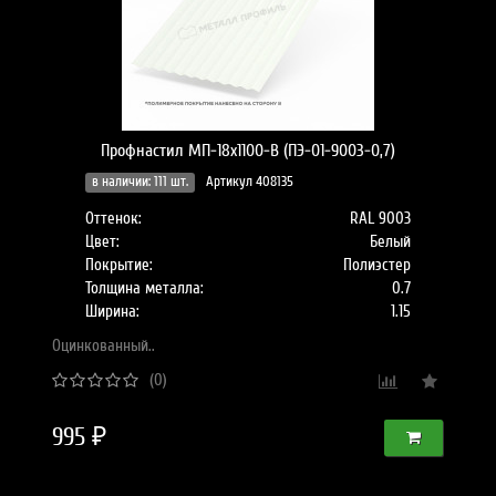
Профнастил МП-18x1100-B (ПЭ-01-9003-0,7)
в наличии: 111 шт.
Артикул 408135
Оттенок:
RAL 9003
Цвет:
Белый
Покрытие:
Полиэстер
Толщина металла:
0.7
Ширина:
1.15
Оцинкованный..
(0)
995 ₽