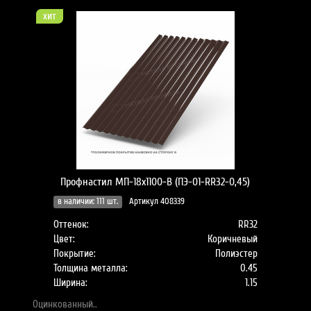
хит
Профнастил МП-18x1100-B (ПЭ-01-RR32-0,45)
в наличии: 111 шт.
Артикул 408339
Оттенок:
RR32
Цвет:
Коричневый
Покрытие:
Полиэстер
Толщина металла:
0.45
Ширина:
1.15
Оцинкованный..