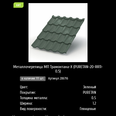
хит
Металлочерепица МП Трамонтана-X (PURETAN-20-RR11-
0.5)
в наличии: 111 шт.
Артикул 286716
Цвет:
Зеленый
Покрытие:
PURETAN
Толщина металла:
0.5
Ширина:
1.2
Вид поверхности:
Глянцевые