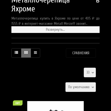
Яхроме
Металлочерепица купить в Яхроме по цене от 405 ₽ до
1555 ₽ в интернет-магазине Metall Mesteff звонит..
Развернуть...
СРАВНЕНИЯ
33
По умолчанию
хит