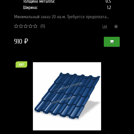
Толщина металла:
0.5
Ширина:
1.2
Минимальный заказ 20 кв.м. Требуется предоплата...
(0)
910 ₽
хит