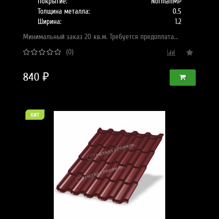
Покрытие:
NormanMP
Толщина металла:
0.5
Ширина:
1.2
Минимальный заказ 20 кв.м. Требуется предоплата...
(0)
840 ₽
хит