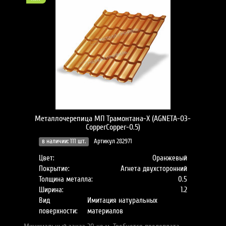
Металлочерепица МП Трамонтана-X (AGNETA-03-
CopperCopper-0.5)
в наличии: 111 шт.
Артикул 282971
Цвет:
Оранжевый
Покрытие:
Агнета двухсторонний
Толщина металла:
0.5
Ширина:
1.2
Вид
Имитация натуральных
поверхности:
материалов