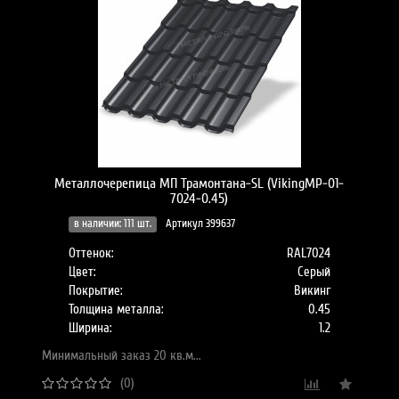
Металлочерепица МП Трамонтана-SL (VikingMP-01-
7024-0.45)
в наличии: 111 шт.
Артикул 399637
Оттенок:
RAL7024
Цвет:
Серый
Покрытие:
Викинг
Толщина металла:
0.45
Ширина:
1.2
Минимальный заказ 20 кв.м...
(0)