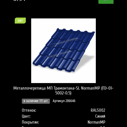
хит
Металлочерепица МП Трамонтана-SL NormanMP (ПЭ-01-
5002-0.5)
в наличии: 111 шт.
Артикул 286646
Оттенок:
RAL5002
Цвет:
Синий
Покрытие:
NormanMP