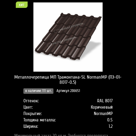
хит
Металлочерепица МП Трамонтана-SL NormanMP (ПЭ-01-
8017-0.5)
в наличии: 111 шт.
Артикул 286651
Оттенок:
RAL 8017
Цвет:
Коричневый
Покрытие:
NormanMP
Толщина металла:
0.5
Ширина:
1.2
Минимальный заказ 20 кв.м. Требуется предоплата...