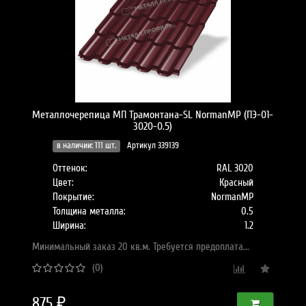
Металлочерепица МП Трамонтана-SL NormanMP (ПЭ-01-
3020-0.5)
в наличии: 111 шт.
Артикул 339139
Оттенок:
RAL 3020
Цвет:
Красный
Покрытие:
NormanMP
Толщина металла:
0.5
Ширина:
1.2
Минимальный заказ 20 кв.м. Требуется предоплата...
(0)
875 ₽