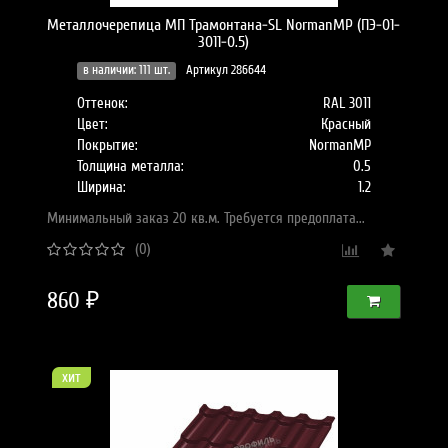
Металлочерепица МП Трамонтана-SL NormanMP (ПЭ-01-
3011-0.5)
в наличии: 111 шт.
Артикул 286644
Оттенок:
RAL 3011
Цвет:
Красный
Покрытие:
NormanMP
Толщина металла:
0.5
Ширина:
1.2
Минимальный заказ 20 кв.м. Требуется предоплата...
(0)
860 ₽
хит