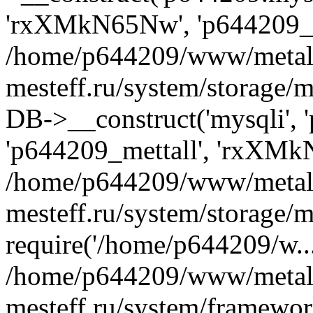
'rxXMkN65Nw', 'p644209_m
/home/p644209/www/metal
mesteff.ru/system/storage/m
DB->__construct('mysqli', '
'p644209_mettall', 'rxXMk
/home/p644209/www/metal
mesteff.ru/system/storage/m
require('/home/p644209/w...
/home/p644209/www/metal
mesteff.ru/system/framewor