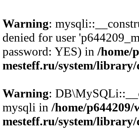
Warning
: mysqli::__const
denied for user 'p644209_m
password: YES) in
/home/p
mesteff.ru/system/library
Warning
: DB\MySQLi::__co
mysqli in
/home/p644209/
mesteff.ru/system/library