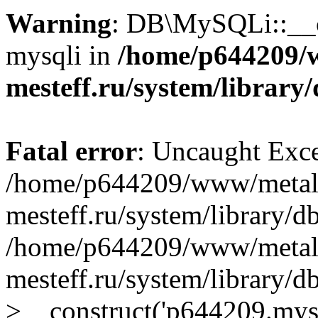
Warning
: DB\MySQLi::__co
mysqli in
/home/p644209/
mesteff.ru/system/library
Fatal error
: Uncaught Exce
/home/p644209/www/metal
mesteff.ru/system/library/d
/home/p644209/www/metal
mesteff.ru/system/library
>__construct('p644209.mysql