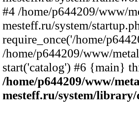
#4 /home/p644209/www/me
mesteff.ru/system/startup.p
require_once('/home/p64420
/home/p644209/www/metall-
start('catalog') #6 {main} t
/home/p644209/www/metal
mesteff.ru/system/library