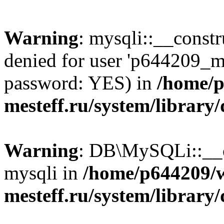
Warning
: mysqli::__const
denied for user 'p644209_m
password: YES) in
/home/p
mesteff.ru/system/library
Warning
: DB\MySQLi::__co
mysqli in
/home/p644209/
mesteff.ru/system/library