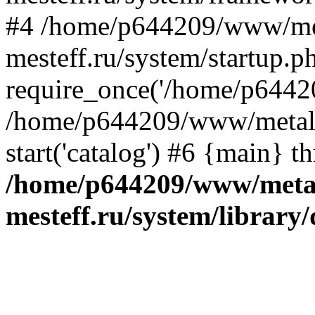
#4 /home/p644209/www/me
mesteff.ru/system/startup.p
require_once('/home/p64420
/home/p644209/www/metall-
start('catalog') #6 {main} t
/home/p644209/www/metal
mesteff.ru/system/library