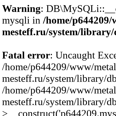
Warning
: DB\MySQLi::__co
mysqli in
/home/p644209/
mesteff.ru/system/library
Fatal error
: Uncaught Exce
/home/p644209/www/metal
mesteff.ru/system/library/d
/home/p644209/www/metal
mesteff.ru/system/library
>__construct('p644209.mysql