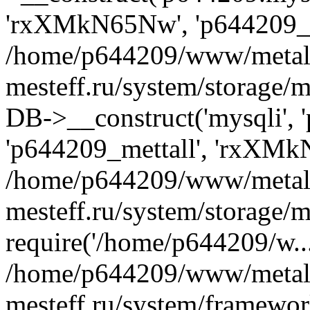
'rxXMkN65Nw', 'p644209_m
/home/p644209/www/metal
mesteff.ru/system/storage/m
DB->__construct('mysqli', '
'p644209_mettall', 'rxXMk
/home/p644209/www/metal
mesteff.ru/system/storage/m
require('/home/p644209/w...
/home/p644209/www/metal
mesteff.ru/system/framewor